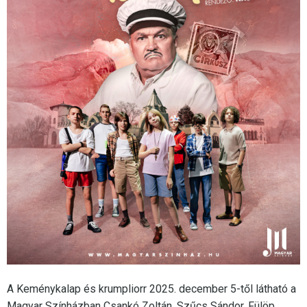
​​​​​​​A Keménykalap és krumpliorr 2025. december 5-től látható a
Magyar Színházban Csankó Zoltán, Szűcs Sándor, Fülöp