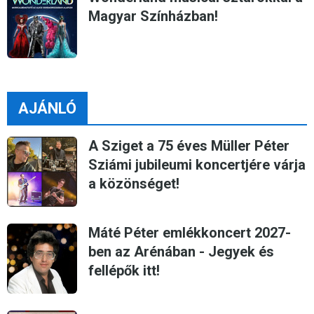
Magyar Színházban!
AJÁNLÓ
A Sziget a 75 éves Müller Péter
Sziámi jubileumi koncertjére várja
a közönséget!
Máté Péter emlékkoncert 2027-
ben az Arénában - Jegyek és
fellépők itt!