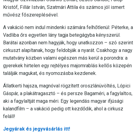
Kristóf, Fillár István, Szatmári Attila és számos jól ismert
művész főszereplésével.
A vakáció nem indul mindenki számára felhőtlenül: Péterke, a
Vadliba őrs egyetlen lány tagja betegágyba kényszerül.
Barátai azonban nem hagyják, hogy unatkozzon – szó szerint
cirkuszt alapítanak, hogy feldobják a nyarát. Csakhogy a nagy
mutatvány közben valami egészen más kerül a porondra: a
gyerekek hirtelen egy rejtélyes majomrablás kellős közepén
találják magukat, és nyomozásba kezdenek.
Állatkerti hajsza, magnóval rögzített oroszlánüvöltés, Lópici
Gáspár, a plakátragasztó – és persze Bagaméri, a fagylaltos,
aki a fagylaltját maga méri. Egy legendás magyar ifjúsági
kalandfilm – a vakáció pedig ott kezdődik, ahol a cirkusz
feláll!
Jegyárak és jegyvásárlás itt!